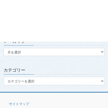
2026.7.15
第139回・140回理事会・第15回定時社員総会を開催
2026.7.15
アーカイブ
ア
ー
カ
イ
ブ
カテゴリー
カ
テ
ゴ
リ
ー
サイトマップ