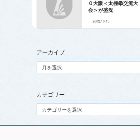
０大阪＜太極拳交流大
会＞が盛況
2002.10.15
アーカイブ
ア
ー
カ
イ
ブ
カテゴリー
カ
テ
ゴ
リ
ー