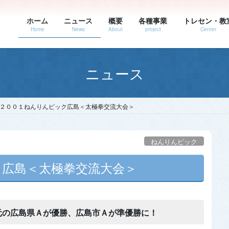
ホーム
ニュース
概要
各種事業
トレセン・教
Home
News
About
project
Center
ニュース
２００１ねんりんピック広島＜太極拳交流大会＞
ねんりんピック
広島＜太極拳交流大会＞
元の広島県Ａが優勝、広島市Ａが準優勝に！