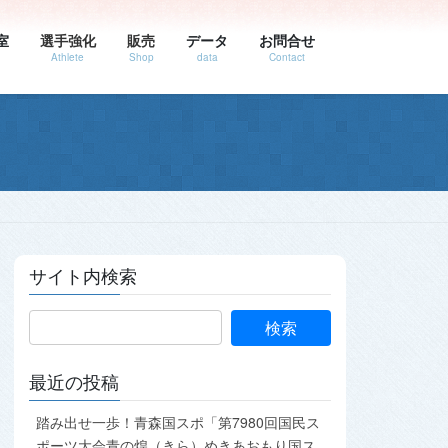
室
選手強化
販売
データ
お問合せ
Athlete
Shop
data
Contact
サイト内検索
最近の投稿
踏み出せ一歩！青森国スポ「第7980回国民ス
ポーツ大会青の煌（きら）めきあおもり国ス