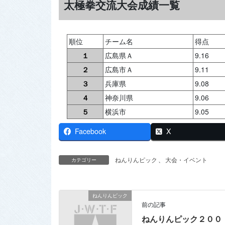
太極拳交流大会成績一覧
順位
チーム名
得点
１
広島県Ａ
9.16
２
広島市Ａ
9.11
３
兵庫県
9.08
４
神奈川県
9.06
５
横浜市
9.05
Facebook
X
ねんりんピック
、
大会・イベント
カテゴリー
ねんりんピック
前の記事
ねんりんピック２００