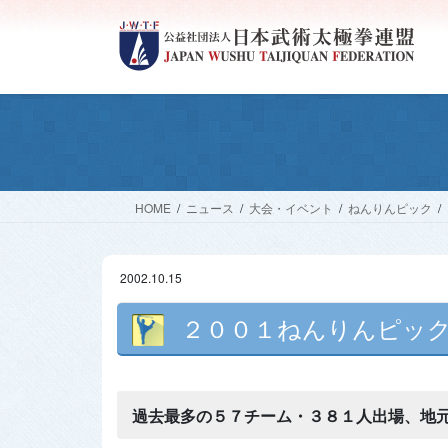
コ
ナ
ン
ビ
テ
ゲ
ン
ー
ツ
シ
へ
ョ
ス
ン
キ
に
ッ
移
HOME
ニュース
大会・イベント
ねんりんピック
プ
動
2002.10.15
２００１ねんりんピック
過去最多の５７チーム・３８１人出場、地