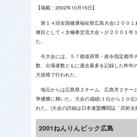
【掲載：2002年10月15日】
第１４回全国健康福祉祭広島大会(２００１ね
種目として＜太極拳交流大会＞が２００１年
た。
今大会には、５７都道府県・政令指定都市チ
数、出場者数ともに過去最多を記録した昨年の
大規模で行われた。
地元からは広島県２チーム、広島市２チーム
準優勝に輝いた。大会の成績(１位から１０位
れた。(大会の詳細は日本連盟機関誌「武術太
2001ねんりんピック広島