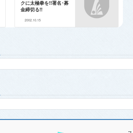
クに太極拳を!!署名･募
金締切る!!
2002.10.15
ス