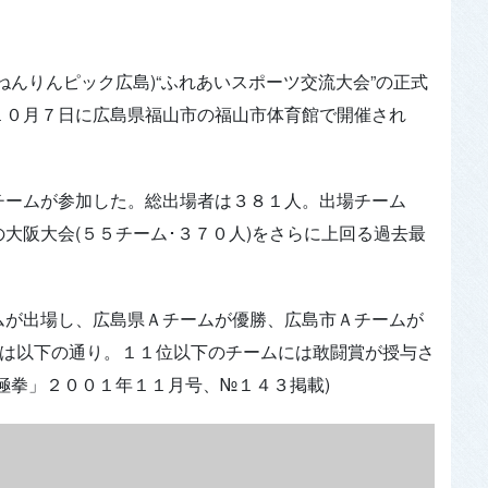
んりんピック広島)“ふれあいスポーツ交流大会”の正式
１０月７日に広島県福山市の福山市体育館で開催され
ームが参加した。総出場者は３８１人。出場チーム
大阪大会(５５チーム･３７０人)をさらに上回る過去最
が出場し、広島県Ａチームが優勝、広島市Ａチームが
)は以下の通り。１１位以下のチームには敢闘賞が授与さ
極拳」２００１年１１月号、№１４３掲載)