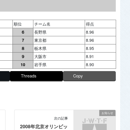
順位
チーム名
得点
６
長野県
8.96
７
東京都
8.96
８
栃木県
8.95
９
大阪市
8.91
10
岩手県
8.90
Threads
Copy
お知らせ
次の記事
2008年北京オリンピッ