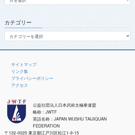
ー
カ
イ
ブ
カテゴリー
カ
テ
ゴ
リ
ー
サイトマップ
リンク集
プライバシーポリシー
アクセス
公益社団法人日本武術太極拳連盟
略称：JWTF
英語名称：JAPAN WUSHU TAIJIQUAN
FEDERATION
〒132-0025 東京都江戸川区松江1-9-15