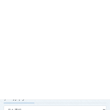
最近の投稿
踏み出せ一歩！青森国スポ「第7980回国民スポーツ大会青の煌
（きら）めきあおもり国スポ2026『武術太極拳』競技会」開
催！
2026.7.29
「2026年度春季強化合宿」および「2026年全日本武術太極拳競
技会」実施報告
2026.7.15
第139回・140回理事会・第15回定時社員総会を開催
2026.7.15
アーカイブ
ア