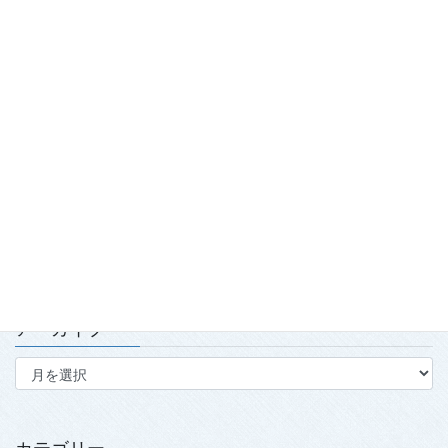
踏み出せ一歩！青森国スポ「第7980回国民スポーツ大会青の煌
（きら）めきあおもり国スポ2026『武術太極拳』競技会」開
催！
2026.7.29
「2026年度春季強化合宿」および「2026年全日本武術太極拳競
技会」実施報告
2026.7.15
第139回・140回理事会・第15回定時社員総会を開催
2026.7.15
アーカイブ
ア
ー
カ
イ
ブ
カテゴリー