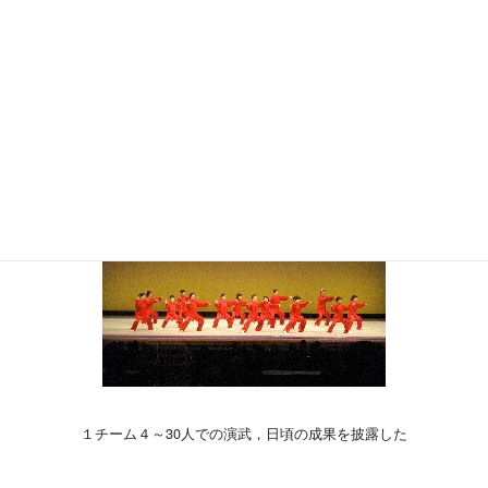
●
大阪で「武術太極拳フェスティバル 交流発表会2016」２日間で
247チーム・3179人が熱心に演武（9月3・4日（土・日）／大
阪）
１チーム４～30人での演武，日頃の成果を披露した