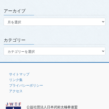
アーカイブ
ア
ー
カ
イ
ブ
カテゴリー
カ
テ
ゴ
リ
ー
サイトマップ
リンク集
プライバシーポリシー
アクセス
公益社団法人日本武術太極拳連盟