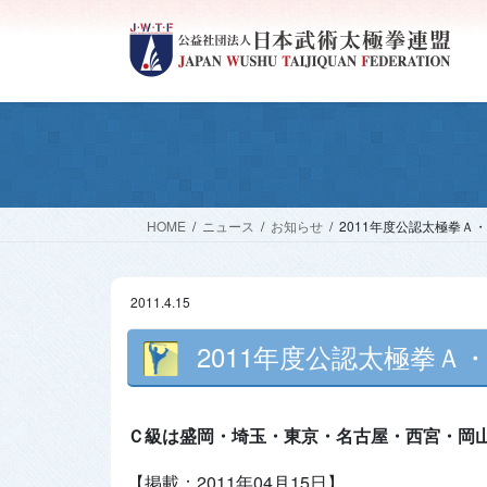
コ
ナ
ン
ビ
テ
ゲ
ン
ー
ツ
シ
へ
ョ
ス
ン
キ
に
ッ
移
HOME
ニュース
お知らせ
2011年度公認太極拳Ａ
プ
動
2011.4.15
2011年度公認太極拳Ａ
Ｃ級は盛岡・埼玉・東京・名古屋・西宮・岡山
【掲載：2011年04月15日】