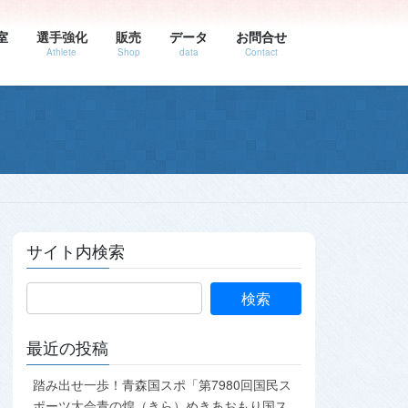
室
選手強化
販売
データ
お問合せ
Athlete
Shop
data
Contact
サイト内検索
最近の投稿
踏み出せ一歩！青森国スポ「第7980回国民ス
ポーツ大会青の煌（きら）めきあおもり国ス