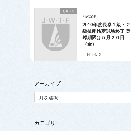
お知らせ
前の記事
2010年度長拳１級・２
級技能検定試験終了 登
録期限は５月２０日
（金）
2011.4.15
アーカイブ
ア
ー
カ
イ
ブ
カテゴリー