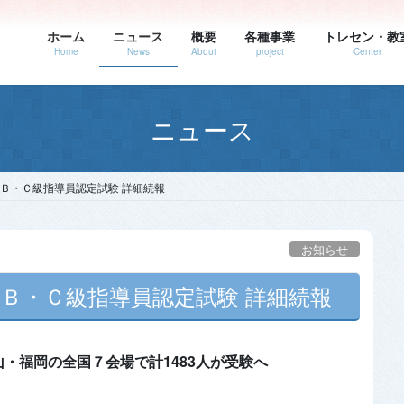
ホーム
ニュース
概要
各種事業
トレセン・教
Home
News
About
project
Center
ニュース
・Ｂ・Ｃ級指導員認定試験 詳細続報
お知らせ
・Ｂ・Ｃ級指導員認定試験 詳細続報
・福岡の全国７会場で計1483人が受験へ