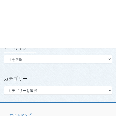
2026.7.15
第139回・140回理事会・第15回定時社員総会を開催
2026.7.15
アーカイブ
ア
ー
カ
イ
ブ
カテゴリー
カ
テ
ゴ
リ
ー
サイトマップ