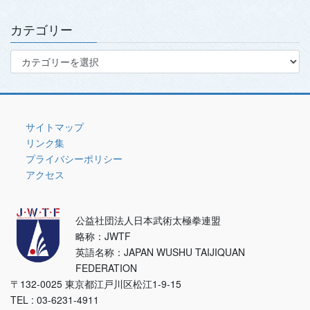
イ
ブ
カテゴリー
カ
テ
ゴ
リ
ー
サイトマップ
リンク集
プライバシーポリシー
アクセス
公益社団法人日本武術太極拳連盟
略称：JWTF
英語名称：JAPAN WUSHU TAIJIQUAN
FEDERATION
〒132-0025 東京都江戸川区松江1-9-15
TEL : 03-6231-4911