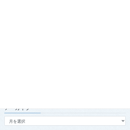
最近の投稿
踏み出せ一歩！青森国スポ「第7980回国民スポーツ大会青の煌
（きら）めきあおもり国スポ2026『武術太極拳』競技会」開
催！
2026.7.29
「2026年度春季強化合宿」および「2026年全日本武術太極拳競
技会」実施報告
2026.7.15
第139回・140回理事会・第15回定時社員総会を開催
2026.7.15
アーカイブ
ア
ー
カ