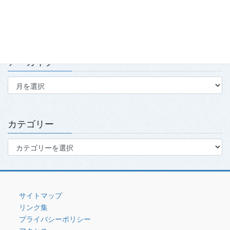
2026.7.15
アーカイブ
ア
ー
カ
イ
ブ
カテゴリー
カ
テ
ゴ
リ
ー
サイトマップ
リンク集
プライバシーポリシー