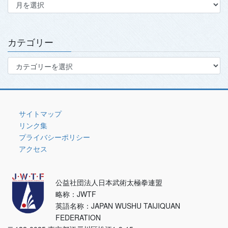
ー
カ
イ
ブ
カテゴリー
カ
テ
ゴ
リ
ー
サイトマップ
リンク集
プライバシーポリシー
アクセス
公益社団法人日本武術太極拳連盟
略称：JWTF
英語名称：JAPAN WUSHU TAIJIQUAN
FEDERATION