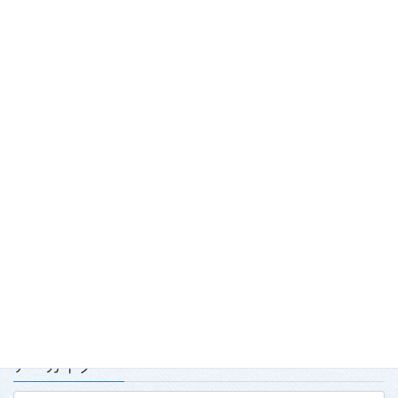
最近の投稿
踏み出せ一歩！青森国スポ「第7980回国民スポーツ大会青の煌
（きら）めきあおもり国スポ2026『武術太極拳』競技会」開
催！
2026.7.29
「2026年度春季強化合宿」および「2026年全日本武術太極拳競
技会」実施報告
2026.7.15
第139回・140回理事会・第15回定時社員総会を開催
2026.7.15
アーカイブ
ア