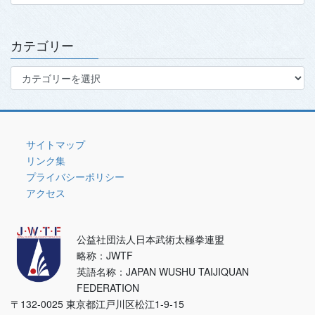
カ
イ
ブ
カテゴリー
カ
テ
ゴ
リ
ー
サイトマップ
リンク集
プライバシーポリシー
アクセス
公益社団法人日本武術太極拳連盟
略称：JWTF
英語名称：JAPAN WUSHU TAIJIQUAN
FEDERATION
〒132-0025 東京都江戸川区松江1-9-15