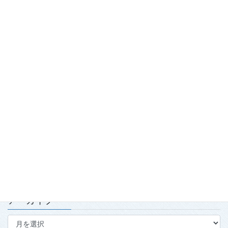
最近の投稿
踏み出せ一歩！青森国スポ「第7980回国民スポーツ大会青の煌
（きら）めきあおもり国スポ2026『武術太極拳』競技会」開
催！
2026.7.29
「2026年度春季強化合宿」および「2026年全日本武術太極拳競
技会」実施報告
2026.7.15
第139回・140回理事会・第15回定時社員総会を開催
2026.7.15
アーカイブ
ア
ー