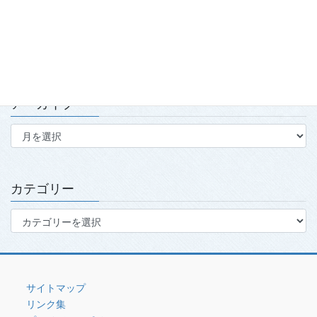
第139回・140回理事会・第15回定時社員総会を開催
2026.7.15
アーカイブ
ア
ー
カ
イ
ブ
カテゴリー
カ
テ
ゴ
リ
ー
サイトマップ
リンク集