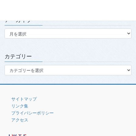
アーカイブ
ア
ー
カ
イ
ブ
カテゴリー
カ
テ
ゴ
リ
ー
サイトマップ
リンク集
プライバシーポリシー
アクセス