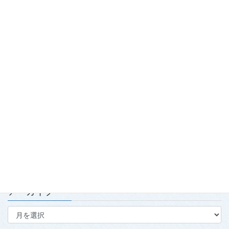
最近の投稿
踏み出せ一歩！青森国スポ「第7980回国民スポーツ大会青の煌
（きら）めきあおもり国スポ2026『武術太極拳』競技会」開
催！
2026.7.29
「2026年度春季強化合宿」および「2026年全日本武術太極拳競
技会」実施報告
2026.7.15
第139回・140回理事会・第15回定時社員総会を開催
2026.7.15
アーカイブ
ア
ー
カ