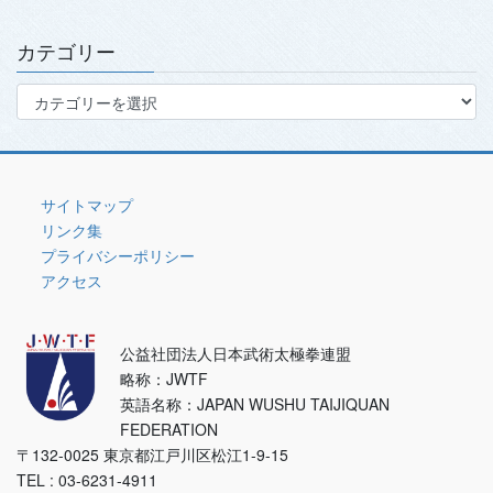
イ
ブ
カテゴリー
カ
テ
ゴ
リ
ー
サイトマップ
リンク集
プライバシーポリシー
アクセス
公益社団法人日本武術太極拳連盟
略称：JWTF
英語名称：JAPAN WUSHU TAIJIQUAN
FEDERATION
〒132-0025 東京都江戸川区松江1-9-15
TEL : 03-6231-4911