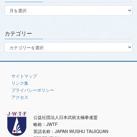
ア
ー
カ
イ
ブ
カテゴリー
カ
テ
ゴ
リ
ー
サイトマップ
リンク集
プライバシーポリシー
アクセス
公益社団法人日本武術太極拳連盟
略称：JWTF
英語名称：JAPAN WUSHU TAIJIQUAN