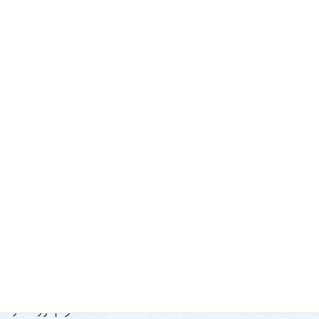
最近の投稿
踏み出せ一歩！青森国スポ「第7980回国民スポーツ大会青の煌
（きら）めきあおもり国スポ2026『武術太極拳』競技会」開
催！
2026.7.29
「2026年度春季強化合宿」および「2026年全日本武術太極拳競
技会」実施報告
2026.7.15
第139回・140回理事会・第15回定時社員総会を開催
2026.7.15
アーカイブ