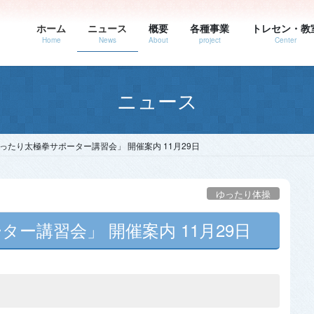
ホーム
ニュース
概要
各種事業
トレセン・教
Home
News
About
project
Center
ニュース
ったり太極拳サポーター講習会」 開催案内 11月29日
ゆったり体操
ー講習会」 開催案内 11月29日