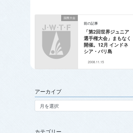
国際大会
前の記事
「第2回世界ジュニア
選手権大会」まもなく
開催。12月 インドネ
シア・バリ島
2008.11.15
アーカイブ
ア
ー
カ
イ
ブ
カテゴリー