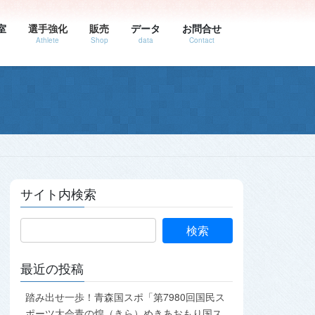
室
選手強化
販売
データ
お問合せ
Athlete
Shop
data
Contact
サイト内検索
最近の投稿
踏み出せ一歩！青森国スポ「第7980回国民ス
ポーツ大会青の煌（きら）めきあおもり国ス