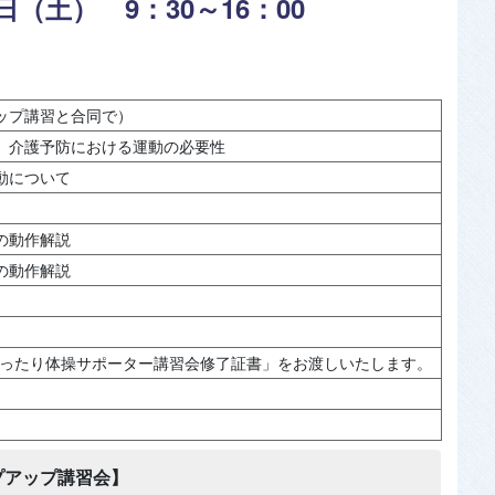
3日（土） 9：30～16：00
ップ講習と合同で）
、介護予防における運動の必要性
動について
の動作解説
の動作解説
ゆったり体操サポーター講習会修了証書」をお渡しいたします。
プアップ講習会】