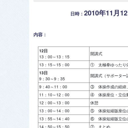
2010年11月1
日時：
13日（土）
内容：
12日
開講式
13：00～13：15
13：15～15：00
① 太極拳ゆったり
13日
開講式（サポーター
9：30～9：35
9：40～11：00
③ 体操作成の経緯
11：10～12：00
④ 体操座位・立位
12：00～13：00
休憩
13：00～14：00
⑤ 体操短縮版座位
13：55～14：40
⑥ 体操短縮版立位
14：50～15：50
⑦ まとめ