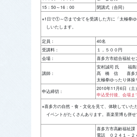
15：50～16：00
閉講式（合同）
※1日で①～⑦まで全てを受講した方に「太極拳
しいたします。
定員：
40名
受講料：
１，５００円
会場：
喜多方市総合福祉セ
安村誠司 氏 福島
講師：
髙 橋 信 喜多
太極拳ゆったり体操
2010年11月6日
申込締切：
申込受付後、会場ま
※喜多方の自然・食・文化を見て、体験していた
イベントがたくさんあります。喜楽里博も併せ
喜多方市高齢福祉課
電話 ０２４１－２