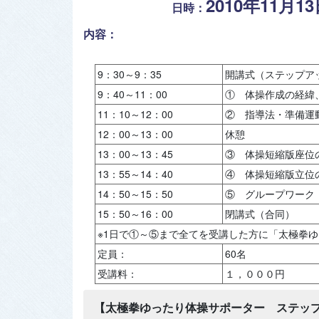
2010年11月1
日時：
内容：
9：30～9：35
開講式（ステップア
9：40～11：00
① 体操作成の経緯
11：10～12：00
② 指導法・準備運
12：00～13：00
休憩
13：00～13：45
③ 体操短縮版座位
13：55～14：40
④ 体操短縮版立位
14：50～15：50
⑤ グループワーク
15：50～16：00
閉講式（合同）
※1日で①～⑤まで全てを受講した方に「太極拳
定員：
60名
受講料：
１，０００円
【太極拳ゆったり体操サポーター ステッ