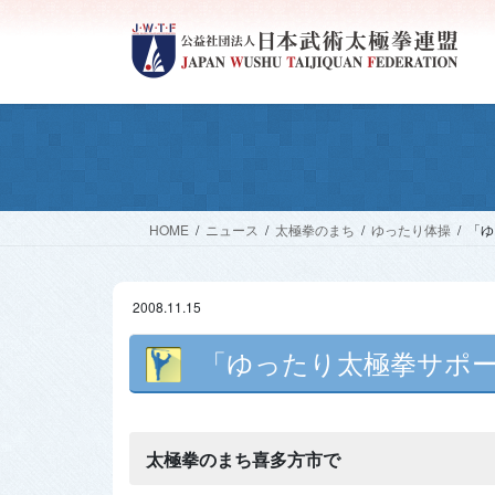
コ
ナ
ン
ビ
テ
ゲ
ン
ー
ツ
シ
へ
ョ
ス
ン
キ
に
ッ
移
HOME
ニュース
太極拳のまち
ゆったり体操
「ゆ
プ
動
2008.11.15
「ゆったり太極拳サポータ
太極拳のまち喜多方市で