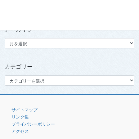
2026.7.15
アーカイブ
ア
ー
カ
イ
ブ
カテゴリー
カ
テ
ゴ
リ
ー
サイトマップ
リンク集
プライバシーポリシー
アクセス