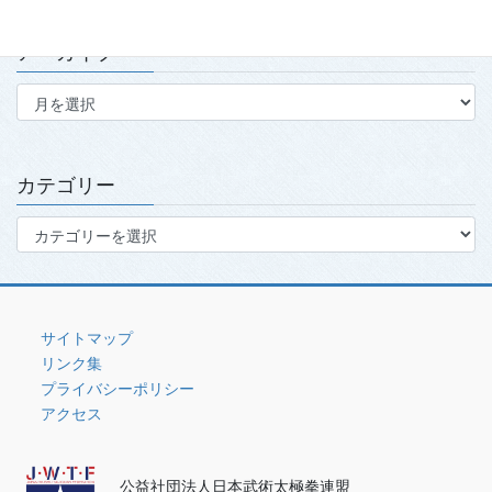
アーカイブ
ア
ー
カ
イ
ブ
カテゴリー
カ
テ
ゴ
リ
ー
サイトマップ
リンク集
プライバシーポリシー
アクセス
公益社団法人日本武術太極拳連盟