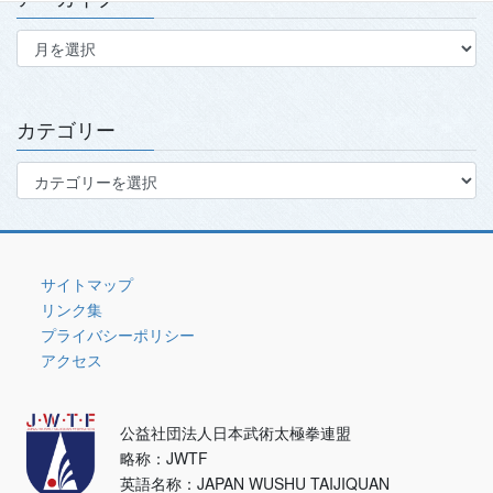
ア
ー
カ
イ
ブ
カテゴリー
カ
テ
ゴ
リ
ー
サイトマップ
リンク集
プライバシーポリシー
アクセス
公益社団法人日本武術太極拳連盟
略称：JWTF
英語名称：JAPAN WUSHU TAIJIQUAN