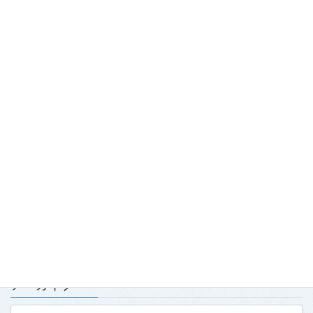
最近の投稿
踏み出せ一歩！青森国スポ「第7980回国民スポーツ大会青の煌
（きら）めきあおもり国スポ2026『武術太極拳』競技会」開
催！
2026.7.29
「2026年度春季強化合宿」および「2026年全日本武術太極拳競
技会」実施報告
2026.7.15
第139回・140回理事会・第15回定時社員総会を開催
2026.7.15
アーカイブ
ア