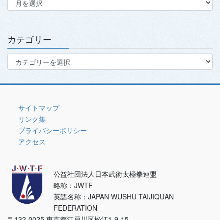
ー
カ
イ
ブ
カテゴリー
カ
テ
ゴ
リ
ー
サイトマップ
リンク集
プライバシーポリシー
アクセス
公益社団法人日本武術太極拳連盟
略称：JWTF
英語名称：JAPAN WUSHU TAIJIQUAN
FEDERATION
〒132-0025 東京都江戸川区松江1-9-15