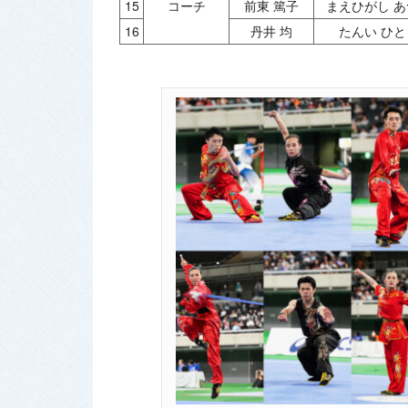
15
コーチ
前東 篤子
まえひがし あ
16
丹井 均
たんい ひと