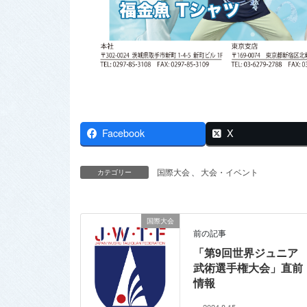
Facebook
X
国際大会
、
大会・イベント
カテゴリー
国際大会
前の記事
「第9回世界ジュニア
武術選手権大会」直前
情報