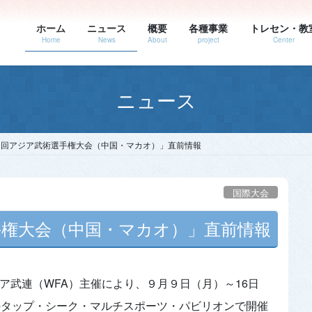
ホーム
ニュース
概要
各種事業
トレセン・教
Home
News
About
project
Center
ニュース
0回アジア武術選手権大会（中国・マカオ）」直前情報
国際大会
手権大会（中国・マカオ）」直前情報
ア武連（WFA）主催により、９月９日（月）～16日
オのタップ・シーク・マルチスポーツ・パビリオンで開催