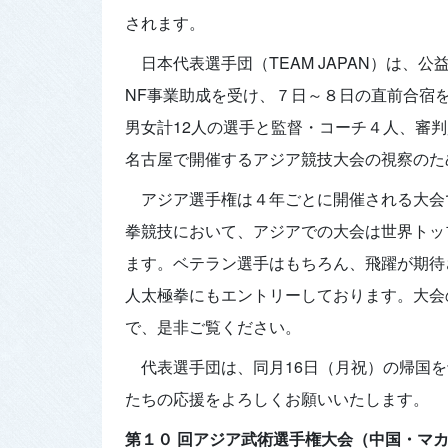
されます。
日本代表選手団（TEAM JAPAN）は、
NF事業助成を受け、７日～８日の直前合宿
男女計12人の選手と監督・コーチ４人、審判
名古屋で開催するアジア競技大会の視察のた
アジア選手権は４年ごとに開催される大会
拳競技において、アジアでの大会は世界トッ
ます。ベテラン選手はもちろん、飛躍が期待
人太極拳にもエントリーしております。大会の
で、是非ご覧ください。
代表選手団は、同月16日（月祝）の帰国
たちの応援をよろしくお願いいたします。
第１０ 回アジア武術選手権大会（中国・マ