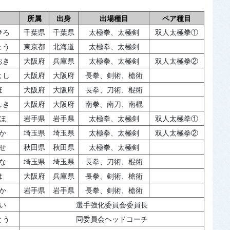
所属
出身
出場種目
ペア種目
ひろ
千葉県
千葉県
太極拳、太極剣
双人太極拳①
ょう
東京都
北海道
太極拳、太極剣
おき
大阪府
兵庫県
太極拳、太極剣
双人太極拳②
よし
大阪府
大阪府
長拳、剣術、槍術
ほ
大阪府
大阪府
長拳、刀術、棍術
しき
大阪府
大阪府
南拳、南刀、南棍
ほ
岩手県
岩手県
太極拳、太極剣
双人太極拳①
か
埼玉県
埼玉県
太極拳、太極剣
双人太極拳②
せ
秋田県
秋田県
太極拳、太極剣
な
埼玉県
埼玉県
長拳、刀術、棍術
は
大阪府
兵庫県
長拳、剣術、槍術
か
岩手県
岩手県
長拳、剣術、槍術
い
選手強化委員会委員長
とう
同委員会ヘッドコーチ