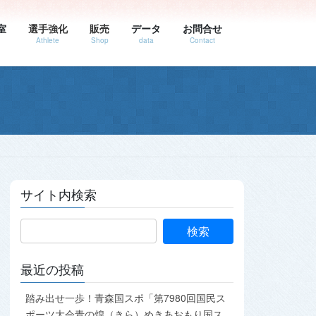
室
選手強化
販売
データ
お問合せ
Athlete
Shop
data
Contact
サイト内検索
最近の投稿
踏み出せ一歩！青森国スポ「第7980回国民ス
ポーツ大会青の煌（きら）めきあおもり国ス