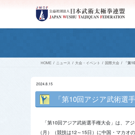
コ
ナ
ン
ビ
テ
ゲ
ン
ー
ツ
シ
へ
ョ
ス
ン
キ
に
ッ
移
HOME
ニュース
大会・イベント
国際大会
「第1
プ
動
2024.8.15
「第10回アジア武術選
「第10回アジア武術選手権大会」は、アジ
（月）（競技は12～15日）に中国・マカ