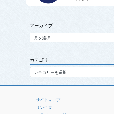
2024.8.15
アーカイブ
ア
ー
カ
イ
ブ
カテゴリー
カ
テ
ゴ
リ
ー
サイトマップ
リンク集