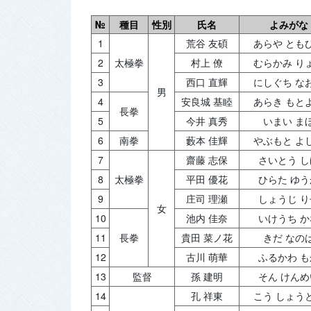
№
種目
性別
氏名
よみがな
1
荒谷 友碩
あらや とも
2
太極拳
村上 僚
むらかみ り
3
西口 直輝
にしぐち な
男
4
安良城 基睦
あらき もと
長拳
5
今井 真秀
いまい ま
6
南拳
藪本 佳輝
やぶもと よ
7
齋藤 志保
さいとう し
8
太極拳
平田 優花
ひらた ゆう
9
庄司 理瀬
しょうじ り
女
10
池内 佳奈
いけうち か
11
長拳
貴田 菜ノ花
きだ なの
12
古川 萌華
ふるかわ も
13
監督
孫 建明
そん けんめ
14
孔 祥東
こう しょう