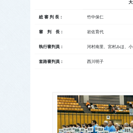
大
総 審 判 長：
竹中保仁
審 判 長：
岩佐育代
執行審判員：
河村南里、宮村みほ、小
套路審判員：
西川明子