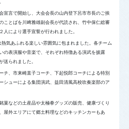
。
会宣言で開始し、大会会長の山内登下呂市市長のご挨
のことばを川﨑雅雄副会長が代読され、竹中保仁総審
２人により選手宣誓が行われました。
場は熱気あふれる楽しい雰囲気に包まれました。各チーム
いの表演服や音楽で、それぞれ特徴ある演武を披露
が送られました。
ーチ、市来崎直子コーチ、下起悦郎コーチによる特別
ーシューによる集団演武、益田清風高校吹奏楽部のア
銘菓などの土産品や太極拳グッズの販売、健康づくり
、屋外エリアにて郷土料理などのキッチンカーもあ