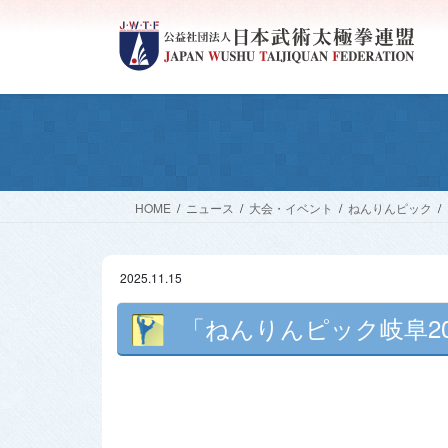
コ
ナ
ン
ビ
テ
ゲ
ン
ー
ツ
シ
へ
ョ
ス
ン
キ
に
ッ
移
HOME
ニュース
大会・イベント
ねんりんピック
プ
動
2025.11.15
「ねんりんピック岐阜20