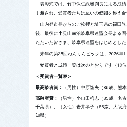
表彰式では、竹中保仁総審判長による成績
手渡され、受賞者たちは互いの健闘を称え合
山内登市長からのご挨拶と埼玉県の福田晃
後、最後に小見山幸治岐阜県連盟会長よる閉
ただいた皆さま、岐阜県連盟をはじめとした
来年の第38回ねんりんピックは、2026年
受賞者と成績一覧は次のとおりです（10
＜受賞者一覧表＞
最高齢者賞：
（男性）中原隆夫（85歳、熊
高齢者賞：
（男性）小山田哲志（83歳、名古
千葉県）、（女性）岩井孝子（86歳、大阪府
知県）