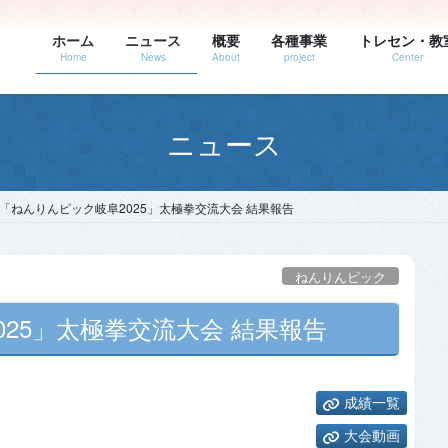
ホーム
ニュース
概要
各種事業
トレセン・教
Home
News
About
project
Center
ニュース
「ねんりんピック岐阜2025」太極拳交流大会 結果報告
ねんりんピック
25」太極拳交流大会 結果報告
成績一覧
大会動画