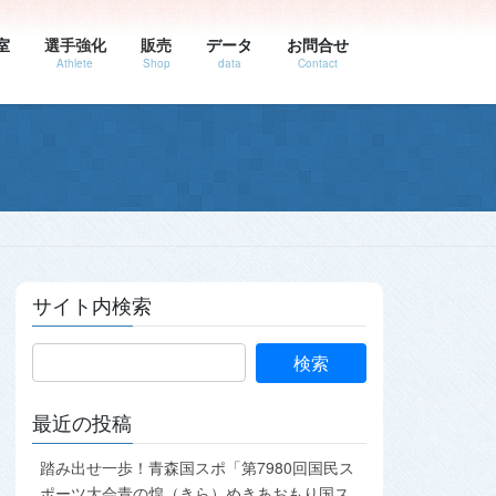
室
選手強化
販売
データ
お問合せ
Athlete
Shop
data
Contact
サイト内検索
最近の投稿
踏み出せ一歩！青森国スポ「第7980回国民ス
ポーツ大会青の煌（きら）めきあおもり国ス