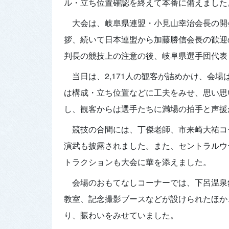
ル・立ち位置確認を終えて本番に備えました
大会は、岐阜県連盟・小見山幸治会長の開
拶、続いて日本連盟から加藤勝信会長の歓迎
判長の競技上の注意の後、岐阜県選手団代表
当日は、2,171人の観客が詰めかけ、会
は構成・立ち位置などに工夫をみせ、思い思
し、観客からは選手たちに満場の拍手と声援
競技の合間には、丁傑老師、市来崎大祐コ
演武も披露されました。また、セントラルウ
トラクションも大会に華を添えました。
会場のおもてなしコーナーでは、下呂温泉
教室、記念撮影ブースなどが設けられたほか
り、賑わいをみせていました。