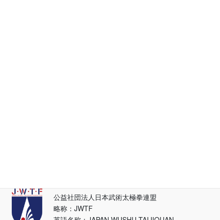
アーカイブ
ア
ー
カ
イ
ブ
カテゴリー
カ
テ
ゴ
リ
ー
サイトマップ
リンク集
プライバシーポリシー
アクセス
公益社団法人日本武術太極拳連盟
略称：JWTF
英語名称：JAPAN WUSHU TAIJIQUAN