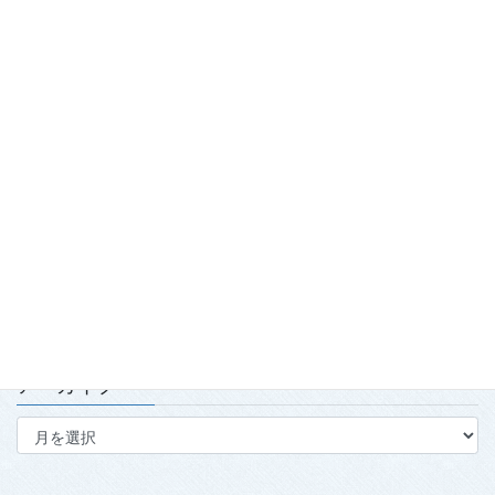
踏み出せ一歩！青森国スポ「第7980回国民スポーツ大会青の煌
（きら）めきあおもり国スポ2026『武術太極拳』競技会」開
催！
2026.7.29
「2026年度春季強化合宿」および「2026年全日本武術太極拳競
技会」実施報告
2026.7.15
第139回・140回理事会・第15回定時社員総会を開催
2026.7.15
アーカイブ
ア
ー
カ
イ