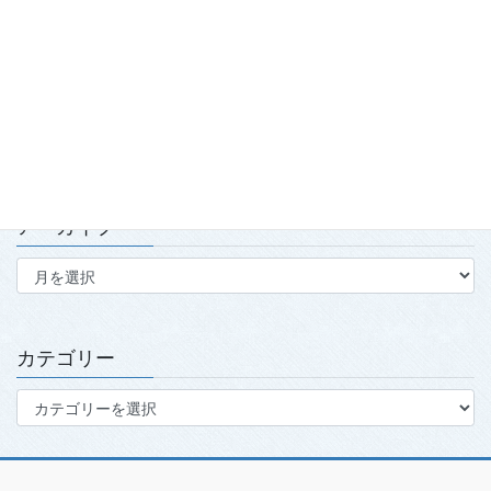
技会」実施報告
2026.7.15
第139回・140回理事会・第15回定時社員総会を開催
2026.7.15
アーカイブ
ア
ー
カ
イ
ブ
カテゴリー
カ
テ
ゴ
リ