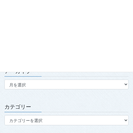
「2026年度春季強化合宿」および「2026年全日本武術太極拳競
技会」実施報告
2026.7.15
第139回・140回理事会・第15回定時社員総会を開催
2026.7.15
アーカイブ
ア
ー
カ
イ
ブ
カテゴリー
カ
テ
ゴ