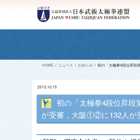
コ
ナ
ン
ビ
テ
ゲ
ン
ー
ツ
シ
へ
ョ
ス
ン
キ
に
ッ
移
HOME
ニュース
お知らせ
初の「太極拳4段位昇段第
プ
動
2013.10.15
初の「太極拳4段位昇段第
が受審，大阪①②に132人が