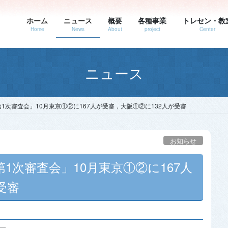
ホーム
ニュース
概要
各種事業
トレセン・教
Home
News
About
project
Center
ニュース
1次審査会」10月東京①②に167人が受審，大阪①②に132人が受審
お知らせ
1次審査会」10月東京①②に167人
受審