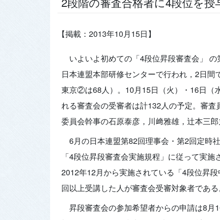
2段階の審査合格者に4段位を授
【掲載：2013年10月15日】
いよいよ初めての「4段位昇段審査会」 の
日本連盟本部研修センターで行われ，2日間で
東京②は68人）。10月15日（火）・16
れる審査会の受審者は計132人の予定。審
委員会幹事の石原泰彦，川﨑雅雄，辻本三郎
6月の日本連盟第82回理事会・第2回定時
「4段位昇段審査会実施規程」に従って実施
2012年12月から実施されている「4段位昇
回以上受講した人が審査会受審対象者である
昇段審査会の参加希望者からの申請は8月