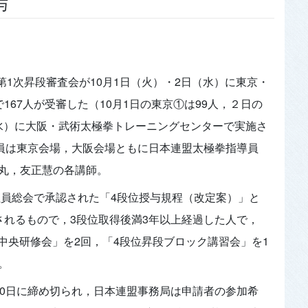
与
第1次昇段審査会が10月1日（火）・2日（水）に東京・
167人が受審した（10月1日の東京①は99人，２日の
日（水）に大阪・武術太極拳トレーニングセンターで実施さ
査員は東京会場，大阪会場ともに日本連盟太極拳指導員
丸，友正慧の各講師。
社員総会で承認された「4段位授与規程（改定案）」と
されるもので，3段位取得後満3年以上経過した人で，
段中央研修会」を2回，「4段位昇段ブロック講習会」を1
。
10日に締め切られ，日本連盟事務局は申請者の参加希