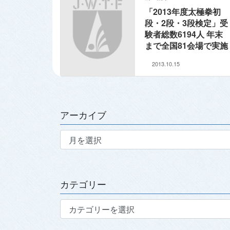
「2013年度太極拳初
段・2段・3段検定」受
験者総数6194人 年末
まで全国81会場で実施
2013.10.15
アーカイブ
ア
ー
カ
イ
ブ
カテゴリー
カ
テ
ゴ