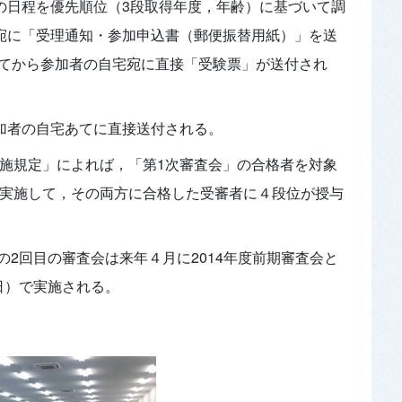
日の日程を優先順位（3段取得年度，年齢）に基づいて調
宅宛に「受理通知・参加申込書（郵便振替用紙）」を送
てから参加者の自宅宛に直接「受験票」が送付され
参加者の自宅あてに直接送付される。
実施規定」によれば，「第1次審査会」の合格者を対象
を実施して，その両方に合格した受審者に４段位が授与
次の2回目の審査会は来年４月に2014年度前期審査会と
6日）で実施される。