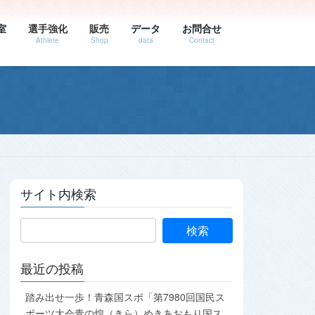
室
選手強化
販売
データ
お問合せ
Athlete
Shop
data
Contact
サイト内検索
最近の投稿
踏み出せ一歩！青森国スポ「第7980回国民ス
ポーツ大会青の煌（きら）めきあおもり国ス