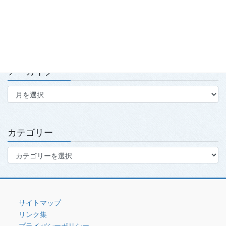
第139回・140回理事会・第15回定時社員総会を開催
2026.7.15
アーカイブ
ア
ー
カ
イ
ブ
カテゴリー
カ
テ
ゴ
リ
ー
サイトマップ
リンク集
プライバシーポリシー