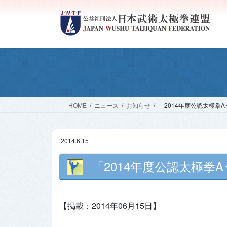
コ
ナ
ン
ビ
テ
ゲ
ン
ー
ツ
シ
へ
ョ
ス
ン
キ
に
ッ
移
HOME
ニュース
お知らせ
「2014年度公認太極拳
プ
動
2014.6.15
「2014年度公認太極拳
【掲載：2014年06月15日】