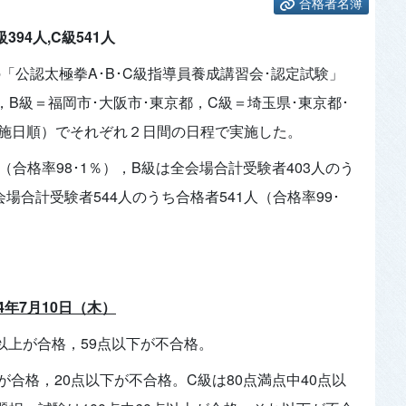
合格者名簿
394人,C級541人
「公認太極拳A･B･C級指導員養成講習会･認定試験」
，B級＝福岡市･大阪市･東京都，C級＝埼玉県･東京都･
実施日順）でそれぞれ２日間の日程で実施した。
人（合格率98･1％），B級は全会場合計受験者403人のう
会場合計受験者544人のうち合格者541人（合格率99･
4年7月10日（木）
点以上が合格，59点以下が不合格。
が合格，20点以下が不合格。C級は80点満点中40点以