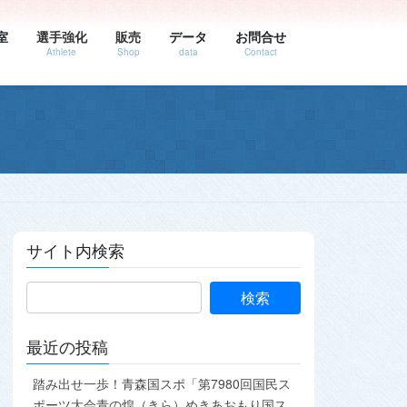
室
選手強化
販売
データ
お問合せ
Athlete
Shop
data
Contact
サイト内検索
最近の投稿
踏み出せ一歩！青森国スポ「第7980回国民ス
ポーツ大会青の煌（きら）めきあおもり国ス