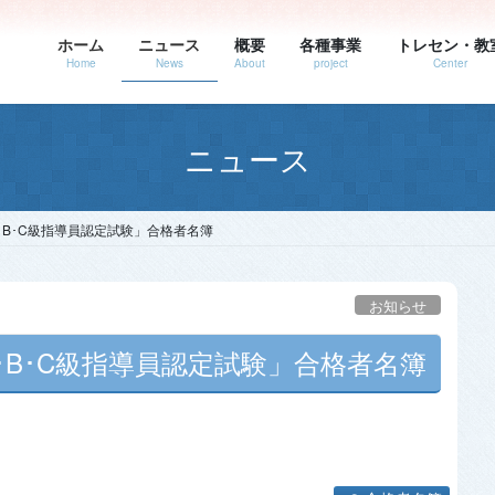
ホーム
ニュース
概要
各種事業
トレセン・教
Home
News
About
project
Center
ニュース
A･B･C級指導員認定試験」合格者名簿
お知らせ
A･B･C級指導員認定試験」合格者名簿