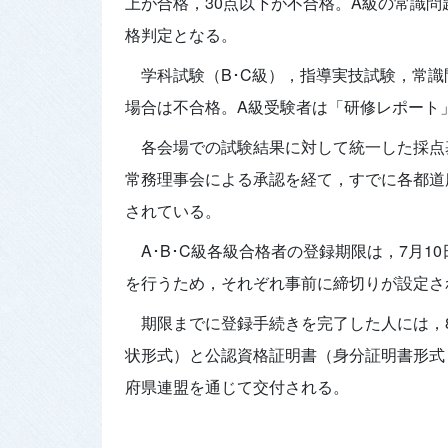
上が合格，30点以下が不合格。A級の常識問
格判定となる。
学科試験（B･C級），指導実技試験，常
場合は不合格。A級受験者は「研修レポート
各会場での試験結果に対して統一した採点
常務理事会による承認を経て，すでに各都道
されている。
A･B･C級各級合格者の登録期限は，7月
を行うため，それぞれ事前に締切りが設定さ
期限までに登録手続きを完了した人には，
状形式）と公認資格証明書（身分証明書形式
府県連盟を通じて交付される。