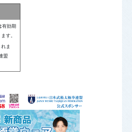
は有効期
ります。
されま
連盟