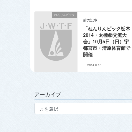
ねんりんピック
前の記事
「ねんりんピック栃木
2014・太極拳交流大
会」10月5日（日）宇
都宮市・清原体育館で
開催
2014.6.15
アーカイブ
ア
ー
カ
イ
ブ