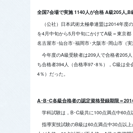
全国7会場で実施 1140人が合格 A級205人,B級
（公社）日本武術太極拳連盟は2014年度の
を4月中旬から5月中旬にかけてA級＝東京都
名古屋市･仙台市･福岡市･大阪市･岡山市（
今年度のA級受験者は209人で合格者205
ち合格者394人（合格率97･8％），C級は全
4％）だった。
A･B･C各級合格者の認定資格登録期限＝201
学科試験は，B･C級共に100点満点中60
指導実技試験のB級は60点満点中30点以上