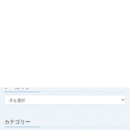
（きら）めきあおもり国スポ2026『武術太極拳』競技会」開
催！
2026.7.29
「2026年度春季強化合宿」および「2026年全日本武術太極拳競
技会」実施報告
2026.7.15
第139回・140回理事会・第15回定時社員総会を開催
2026.7.15
アーカイブ
ア
ー
カ
イ
ブ
カテゴリー