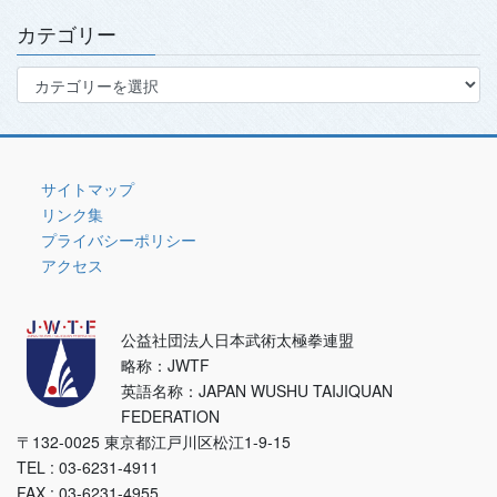
イ
ブ
カテゴリー
カ
テ
ゴ
リ
ー
サイトマップ
リンク集
プライバシーポリシー
アクセス
公益社団法人日本武術太極拳連盟
略称：JWTF
英語名称：JAPAN WUSHU TAIJIQUAN
FEDERATION
〒132-0025 東京都江戸川区松江1-9-15
TEL : 03-6231-4911
FAX : 03-6231-4955