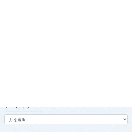
踏み出せ一歩！青森国スポ「第7980回国民スポーツ大会青の煌
（きら）めきあおもり国スポ2026『武術太極拳』競技会」開
催！
2026.7.29
「2026年度春季強化合宿」および「2026年全日本武術太極拳競
技会」実施報告
2026.7.15
第139回・140回理事会・第15回定時社員総会を開催
2026.7.15
アーカイブ
ア
ー
カ