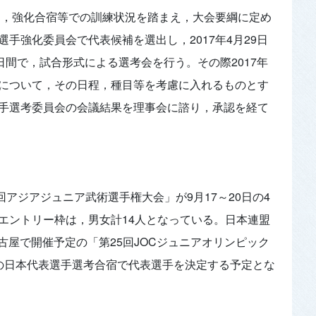
績と，強化合宿等での訓練状況を踏まえ，大会要綱に定め
手強化委員会で代表候補を選出し，2017年4月29日
日間で，試合形式による選考会を行う。その際2017年
について，その日程，種目等を考慮に入れるものとす
手選考委員会の会議結果を理事会に諮り，承認を経て
回アジアジュニア武術選手権大会」が9月17～20日の4
エントリー枠は，男女計14人となっている。日本連盟
名古屋で開催予定の「第25回JOCジュニアオリンピック
の日本代表選手選考合宿で代表選手を決定する予定とな