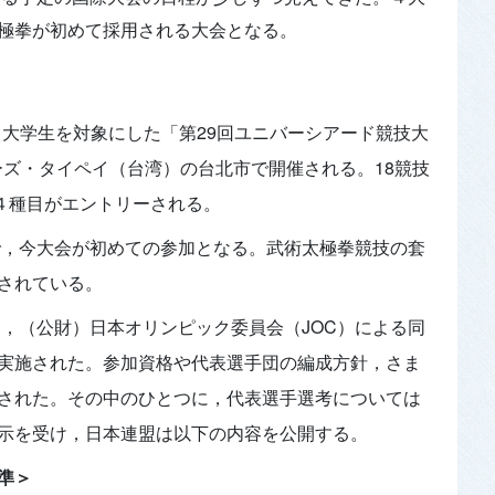
極拳が初めて採用される大会となる。
る大学生を対象にした「第29回ユニバーシアード競技大
ニーズ・タイペイ（台湾）の台北市で開催される。18競技
技４種目がエントリーされる。
定で，今大会が初めての参加となる。武術太極拳競技の套
されている。
て，（公財）日本オリンピック委員会（JOC）による同
実施された。参加資格や代表選手団の編成方針，さま
された。その中のひとつに，代表選手選考については
示を受け，日本連盟は以下の内容を公開する。
準＞