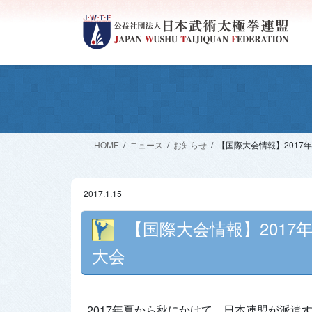
コ
ナ
ン
ビ
テ
ゲ
ン
ー
ツ
シ
へ
ョ
ス
ン
キ
に
ッ
移
HOME
ニュース
お知らせ
【国際大会情報】2017
プ
動
2017.1.15
【国際大会情報】2017
大会
2017年夏から秋にかけて，日本連盟が派