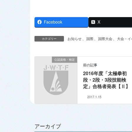
Facebook
X
お知らせ
、
国際
、
国際大会
、
大会・イ
カテゴリー
公認資格・検定
前の記事
2016年度「太極拳初
段・2段・3段技能検
定」合格者発表【Ⅱ】
2017.1.15
アーカイブ