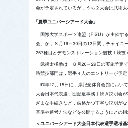
会が予定されているが，うち２大会は武術太
「夏季ユニバーシアード大会」
国際大学スポーツ連盟（FISU）が主催す
会」が，８月19～30日の12日間，チャイ
267種目とデモンストレーション競技１競
武術太極拳は，８月26～29日の実施予
路競技部門は，選手４人のエントリーが予定
昨年12月15日に，岸記念体育会館におい
大会日本代表選手団派遣事務手続き説明会が
ざまな手続きなど，厳格かつ丁寧な説明がな
基準や選考方法などを公開するようにとの指
＜ユニバーシアード大会日本代表選手選考基