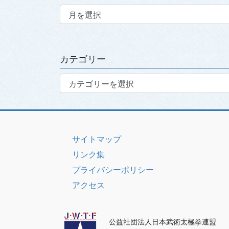
ア
ー
カ
イ
ブ
カテゴリー
カ
テ
ゴ
リ
ー
サイトマップ
リンク集
プライバシーポリシー
アクセス
公益社団法人日本武術太極拳連盟