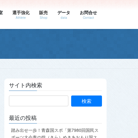
室
選手強化
販売
データ
お問合せ
Athlete
Shop
data
Contact
サイト内検索
最近の投稿
踏み出せ一歩！青森国スポ「第7980回国民ス
ポーツ大会青の煌（きら）めきあおもり国ス