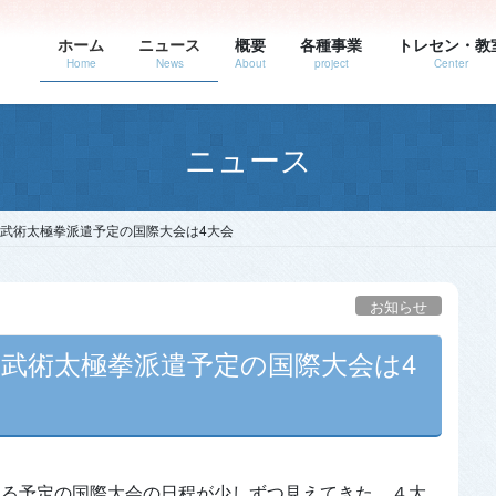
ホーム
ニュース
概要
各種事業
トレセン・教
Home
News
About
project
Center
ニュース
年武術太極拳派遣予定の国際大会は4大会
お知らせ
年武術太極拳派遣予定の国際大会は4
遣する予定の国際大会の日程が少しずつ見えてきた。４大