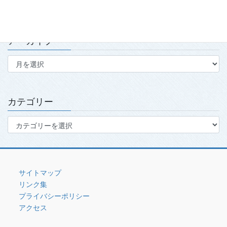
アーカイブ
ア
ー
カ
イ
ブ
カテゴリー
カ
テ
ゴ
リ
ー
サイトマップ
リンク集
プライバシーポリシー
アクセス