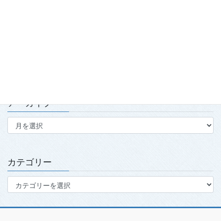
技会」実施報告
2026.7.15
第139回・140回理事会・第15回定時社員総会を開催
2026.7.15
アーカイブ
ア
ー
カ
イ
ブ
カテゴリー
カ
テ
ゴ
リ