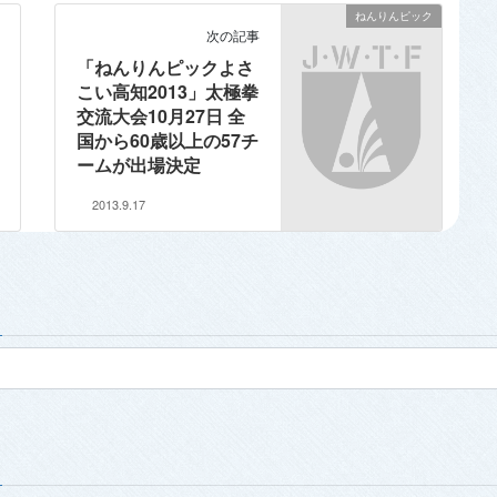
ねんりんピック
次の記事
「ねんりんピックよさ
こい高知2013」太極拳
交流大会10月27日 全
国から60歳以上の57チ
ームが出場決定
2013.9.17