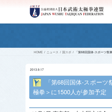
コ
ナ
ン
ビ
テ
ゲ
ン
ー
ツ
シ
へ
ョ
ス
ン
キ
に
ッ
移
HOME
ニュース
国スポ
「第68回国体-スポーツ祭東
プ
動
2013.9.17
「第68回国体-スポーツ
極拳＞に1500人が参加予定