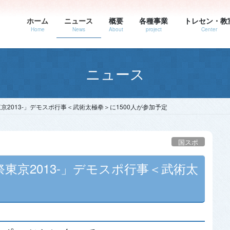
ホーム
ニュース
概要
各種事業
トレセン・教
Home
News
About
project
Center
ニュース
京2013-」デモスポ行事＜武術太極拳＞に1500人が参加予定
国スポ
祭東京2013-」デモスポ行事＜武術太