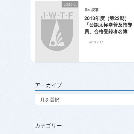
お知らせ
前の記事
2013年度（第22期）
「公認太極拳普及指導
員」合格登録者名簿
2013.9.17
アーカイブ
ア
ー
カ
イ
ブ
カテゴリー