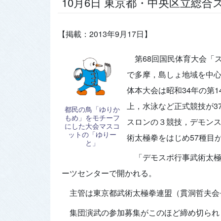
10月6日 東京都・中央区立総
【掲載：2013年9月17日】
第68回国民体育大会「ス
で多摩，島しょ地域を中心
体本大会は昭和34年の第
上，水泳など正式競技が3
都民の鳥「ゆりか
もめ」をモチーフ
スロンの３競技，デモン
にした大会マスコ
ットの「ゆりー
術太極拳をはじめ57種目
と」
「デモスポ行事武術太極
ーツセンターで開かれる。
主管は東京都武術太極拳連盟（貫洞哲夫会
集団演武の参加募集がこのほど締め切られ