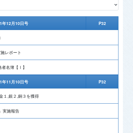
11年12月10日号
P32
内
実施レポート
格者名簿【Ⅰ】
11年11月10日号
P32
金１,銀２,銅３を獲得
」実施報告