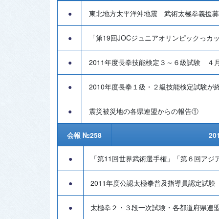
●
東北地方太平洋沖地震 武術太極拳義援募
●
「第19回JOCジュニアオリンピックっカ
●
2011年度長拳技能検定３～６級試験 ４
●
2010年度長拳１級・２級技能検定試験が終
●
震災被災地の各県連盟からの報告①
会報 №258
20
●
「第11回世界武術選手権」「第６回アジ
●
2011年度公認太極拳普及指導員認定試験
●
太極拳２・３段一次試験・各都道府県連