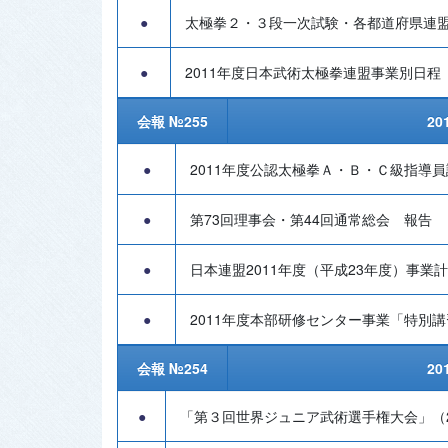
●
太極拳２・３段一次試験・各都道府県連
●
2011年度日本武術太極拳連盟事業別日程
会報 №255
20
●
2011年度公認太極拳Ａ・Ｂ・Ｃ級指導
●
第73回理事会・第44回通常総会 報告
●
日本連盟2011年度（平成23年度）事業
●
2011年度本部研修センター事業「特別
会報 №254
20
●
「第３回世界ジュニア武術選手権大会」（201