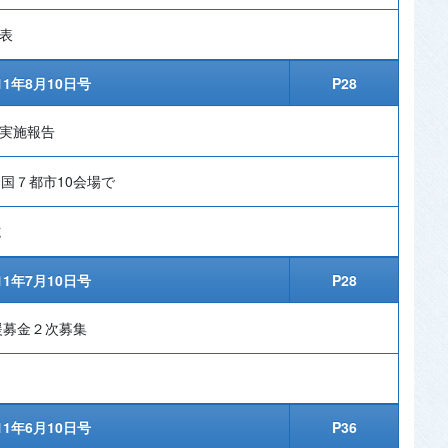
発表
11年8月10日号
P28
」実施報告
全国７都市10会場で
施
11年7月10日号
P28
援募金２次募集
11年6月10日号
P36