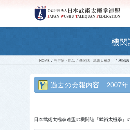
コ
ナ
ン
ビ
テ
ゲ
ン
ー
ツ
シ
へ
ョ
機関
ス
ン
キ
に
ッ
移
HOME
刊行物・用品
機関誌「武術太極拳」
機関誌
プ
動
過去の会報内容 2007年
日本武術太極拳連盟の機関誌『武術太極拳』の2