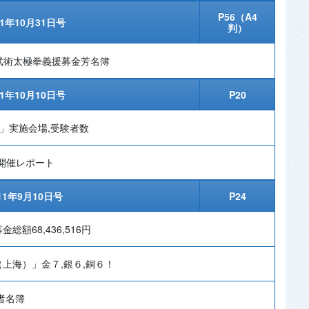
P56（A4
11年10月31日号
判）
武術太極拳義援募金芳名簿
11年10月10日号
P20
定」実施会場,受験者数
開催レポート
11年9月10日号
P24
額68,436,516円
上海）」金７,銀６,銅６！
者名簿