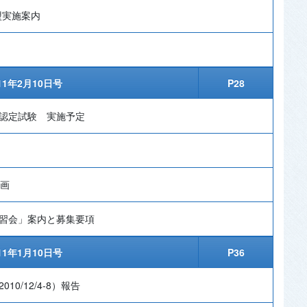
盟実施案内
11年2月10日号
P28
員認定試験 実施予定
計画
講習会」案内と募集要項
11年1月10日号
P36
0/12/4-8）報告