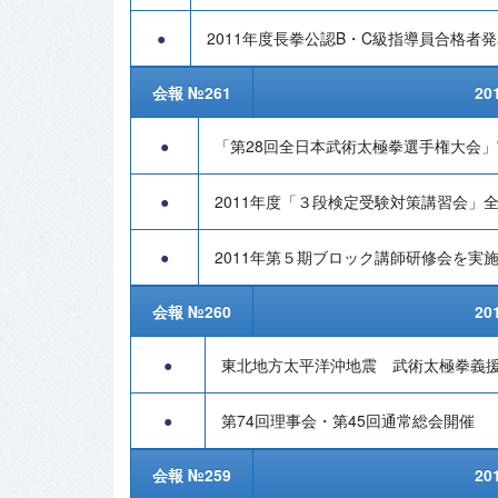
●
2011年度長拳公認B・C級指導員合格者
会報 №261
20
●
「第28回全日本武術太極拳選手権大会
●
2011年度「３段検定受験対策講習会」
●
2011年第５期ブロック講師研修会を実
会報 №260
20
●
東北地方太平洋沖地震 武術太極拳義
●
第74回理事会・第45回通常総会開催
会報 №259
20