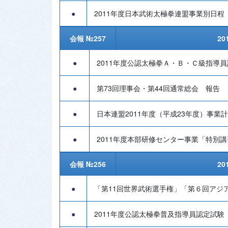
●
2011年度日本武術太極拳連盟事業別日程
会報 №257
20
●
2011年度公認太極拳Ａ・Ｂ・Ｃ級指導
●
第73回理事会・第44回通常総会 報告
●
日本連盟2011年度（平成23年度）事業
●
2011年度本部研修センター事業「特別
会報 №256
20
●
「第11回世界武術選手権」「第６回アジ
●
2011年度公認太極拳普及指導員認定試験