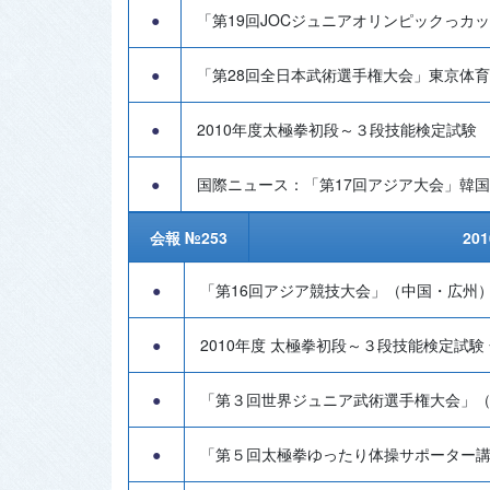
●
「第19回JOCジュニアオリンピックっカ
●
「第28回全日本武術選手権大会」東京体
●
2010年度太極拳初段～３段技能検定試験
●
国際ニュース：「第17回アジア大会」韓国
会報 №253
20
●
「第16回アジア競技大会」（中国・広州
●
2010年度 太極拳初段～３段技能検定試験
●
「第３回世界ジュニア武術選手権大会」
●
「第５回太極拳ゆったり体操サポーター