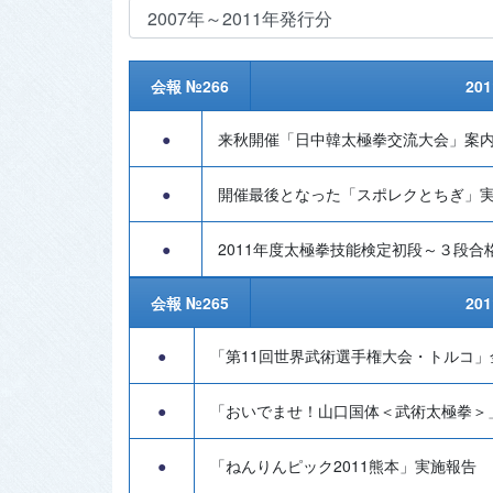
会報 №266
20
●
来秋開催「日中韓太極拳交流大会」案
●
開催最後となった「スポレクとちぎ」
●
2011年度太極拳技能検定初段～３段合
会報 №265
20
●
「第11回世界武術選手権大会・トルコ」
●
「おいでませ！山口国体＜武術太極拳＞
●
「ねんりんピック2011熊本」実施報告