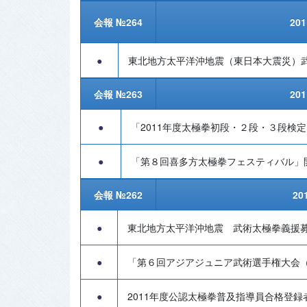
会報 №264
20
●
東北地方太平洋沖地震（東日本大震災）
会報 №263
20
●
「2011年度太極拳初段・２段・３段検
●
「第８回喜多方太極拳フェスティバル」
会報 №262
20
●
東北地方太平洋沖地震 武術太極拳義援募金総
●
「第６回アジアジュニア武術選手権大会（
●
2011年度公認太極拳普及指導員合格登録