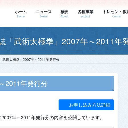
ホーム
ニュース
概要
各種事業
トレセン・教
Home
News
About
project
Center
誌「武術太極拳」2007年～2011年
「武術太極拳」2007年～2011年発行分
～2011年発行分
お申し込み方法詳細
007年～2011年発行分の内容を公開しています。