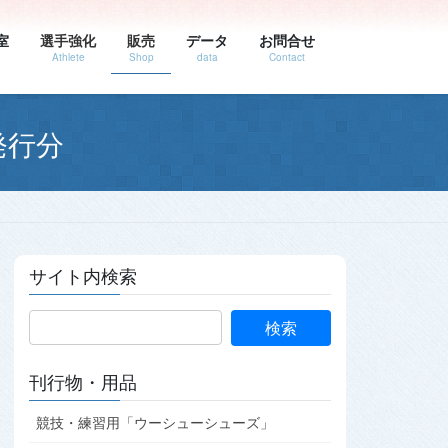
室
選手強化
販売
データ
お問合せ
Athlete
Shop
data
Contact
発行分
サイト内検索
刊行物・用品
競技・練習用「ウーシューシューズ」