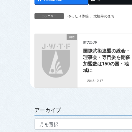
ゆったり体操
、
太極拳のまち
カテゴリー
国際
前の記事
国際武術連盟の総会・
理事会・専門委を開催
加盟数は150の国・地
域に
2013.12.17
アーカイブ
ア
ー