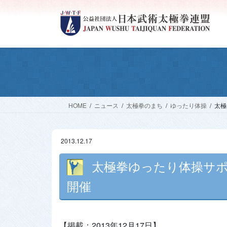
コ
ナ
ン
ビ
テ
ゲ
ン
ー
ツ
シ
へ
ョ
ス
ン
キ
に
ッ
移
HOME
ニュース
太極拳のまち
ゆったり体操
太極
プ
動
2013.12.17
太極拳ゆったり体操サポ
開催
【掲載：2013年12月17日】