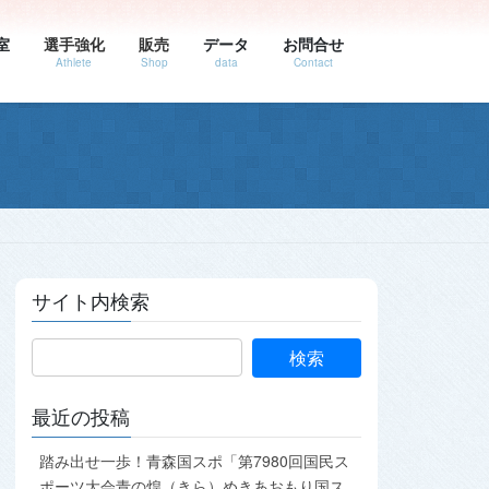
室
選手強化
販売
データ
お問合せ
Athlete
Shop
data
Contact
サイト内検索
最近の投稿
踏み出せ一歩！青森国スポ「第7980回国民ス
ポーツ大会青の煌（きら）めきあおもり国ス