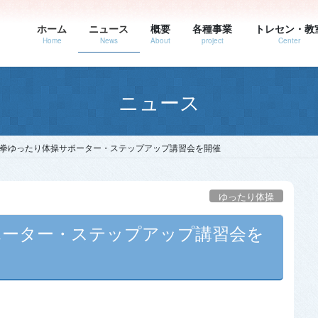
ホーム
ニュース
概要
各種事業
トレセン・教
Home
News
About
project
Center
ニュース
拳ゆったり体操サポーター・ステップアップ講習会を開催
ゆったり体操
ーター・ステップアップ講習会を