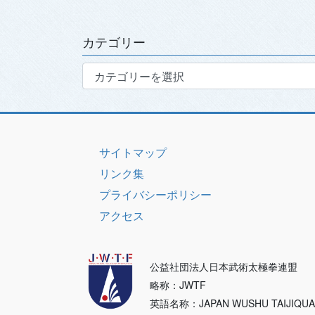
カ
イ
ブ
カテゴリー
カ
テ
ゴ
リ
ー
サイトマップ
リンク集
プライバシーポリシー
アクセス
公益社団法人日本武術太極拳連盟
略称：JWTF
英語名称：JAPAN WUSHU TAIJIQU