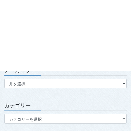
「2026年度春季強化合宿」および「2026年全日本武術太極拳競
技会」実施報告
2026.7.15
第139回・140回理事会・第15回定時社員総会を開催
2026.7.15
アーカイブ
ア
ー
カ
イ
ブ
カテゴリー
カ
テ
ゴ