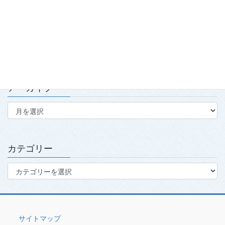
2026.7.15
第139回・140回理事会・第15回定時社員総会を開催
2026.7.15
アーカイブ
ア
ー
カ
イ
ブ
カテゴリー
カ
テ
ゴ
リ
ー
サイトマップ