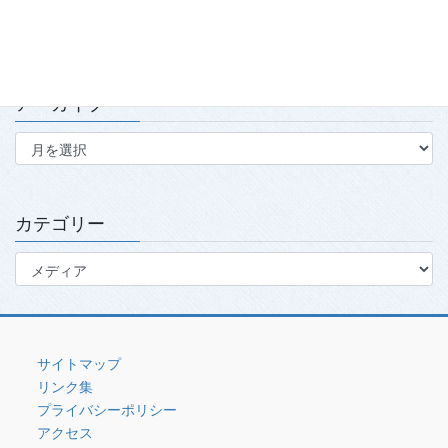
2026.7.15
アーカイブ
ア
ー
カ
イ
ブ
カテゴリー
カ
テ
ゴ
リ
ー
サイトマップ
リンク集
プライバシーポリシー
アクセス