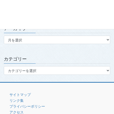
2026.7.15
アーカイブ
ア
ー
カ
イ
ブ
カテゴリー
カ
テ
ゴ
リ
ー
サイトマップ
リンク集
プライバシーポリシー
アクセス