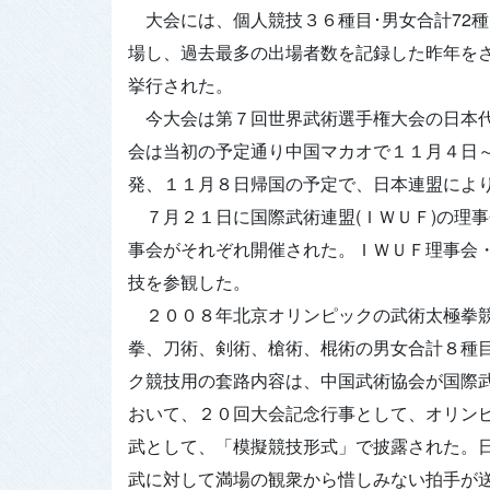
大会には、個人競技３６種目･男女合計72
場し、過去最多の出場者数を記録した昨年を
挙行された。
今大会は第７回世界武術選手権大会の日本代
会は当初の予定通り中国マカオで１１月４日
発、１１月８日帰国の予定で、日本連盟によ
７月２１日に国際武術連盟(ＩＷＵＦ)の理事
事会がそれぞれ開催された。ＩＷＵＦ理事会
技を参観した。
２００８年北京オリンピックの武術太極拳競
拳、刀術、剣術、槍術、棍術の男女合計８種
ク競技用の套路内容は、中国武術協会が国際
おいて、２０回大会記念行事として、オリン
武として、「模擬競技形式」で披露された。
武に対して満場の観衆から惜しみない拍手が