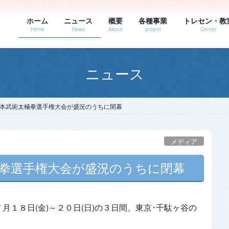
ホーム
ニュース
概要
各種事業
トレセン・教
Home
News
About
project
Center
ニュース
本武術太極拳選手権大会が盛況のうちに閉幕
メディア
拳選手権大会が盛況のうちに閉幕
１８日(金)～２０日(日)の３日間、東京･千駄ヶ谷の