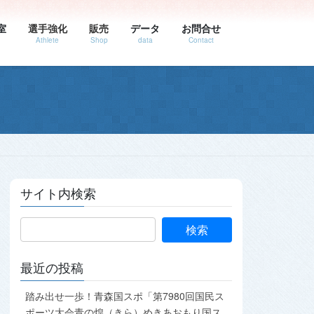
室
選手強化
販売
データ
お問合せ
Athlete
Shop
data
Contact
サイト内検索
最近の投稿
踏み出せ一歩！青森国スポ「第7980回国民ス
ポーツ大会青の煌（きら）めきあおもり国ス