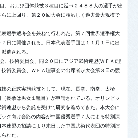
種目、および団体競技３種目に延べ２４８８人の選手が出
さらに上回り、第２０回大会に相応しく過去最大規模で
表選手選考会を兼ねて行われた。第７回世界選手権大
～７日に開催される。日本代表選手団は１１月１日に出
り派遣される。
会、技術委員会、同２０日にアジア武術連盟(ＷＦＡ)理
・技術委員会、ＷＦＡ理事会の出席者が大会第３日の競
技の正式実施競技として、現在、長拳、南拳、太極
目（長拳は男女１種目）が申請されている。オリンピッ
武術連盟から委託を受けて研究を進めてきた。本大会に
ピック向け套路の内容が中国優秀選手７人による特別演
日本連盟の招請により来日した中国武術代表団の特別演
送られた。