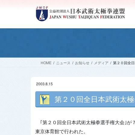
コ
ナ
ン
ビ
テ
ゲ
ン
ー
ツ
シ
へ
ョ
ス
ン
キ
に
ッ
移
HOME
ニュース
お知らせ
メディア
第２０回全日
プ
動
2003.8.15
第２０回全日本武術太極
｢第２０回全日本武術太極拳選手権大会｣が７月
東京体育館で行われた。