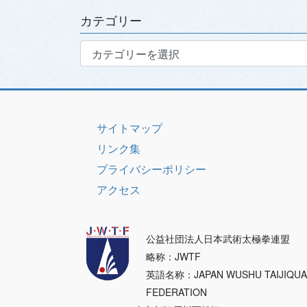
ブ
カテゴリー
カ
テ
ゴ
リ
ー
サイトマップ
リンク集
プライバシーポリシー
アクセス
公益社団法人日本武術太極拳連盟
略称：JWTF
英語名称：JAPAN WUSHU TAIJIQU
FEDERATION