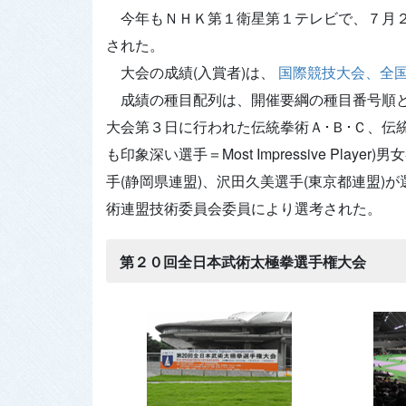
今年もＮＨＫ第１衛星第１テレビで、７月２
された。
大会の成績(入賞者)は、
国際競技大会、全
成績の種目配列は、開催要綱の種目番号順と
大会第３日に行われた伝統拳術Ａ･Ｂ･Ｃ、伝
も印象深い選手＝Most Impressive Pl
手(静岡県連盟)、沢田久美選手(東京都連盟
術連盟技術委員会委員により選考された。
第２０回全日本武術太極拳選手権大会