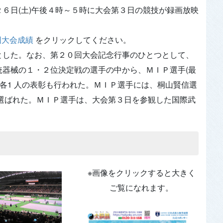
６日(土)午後４時～５時に大会第３日の競技が録画放映
国大会成績
をクリックしてください。
した。なお、第２０回大会記念行事のひとつとして、
統器械の１・２位決定戦の選手の中から、ＭＩＰ選手(最
ayer)男女各1 人の表彰も行われた。ＭＩＰ選手には、桐山賢信選
)が選ばれた。ＭＩＰ選手は、大会第３日を参観した国際武
※画像をクリックすると大きく
ご覧になれます。