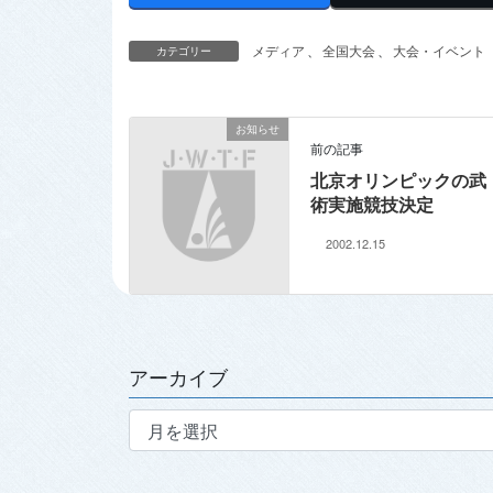
メディア
、
全国大会
、
大会・イベント
カテゴリー
お知らせ
前の記事
北京オリンピックの武
術実施競技決定
2002.12.15
アーカイブ
ア
ー
カ
イ