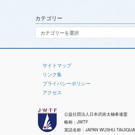
カ
イ
ブ
カテゴリー
カ
テ
ゴ
リ
ー
サイトマップ
リンク集
プライバシーポリシー
アクセス
公益社団法人日本武術太極拳連盟
略称：JWTF
英語名称：JAPAN WUSHU TAIJIQU