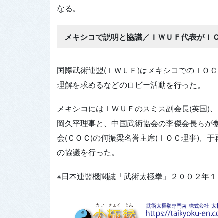
なる。
メキシコで説明と協議／ＩＷＵＦ代表がＩ
国際武術連盟(ＩＷＵＦ)はメキシコでのＩＯ
理解を求めるなどのロビー活動を行った。
メキシコにはＩＷＵＦのスミス副会長(英国)、
岡久平理事と、中国武術協会の李傑会長らが
会(ＣＯＣ)の何振梁名誉主席(ＩＯＣ理事)、
の協議を行った。
※日本連盟機関誌「武術太極拳」２００２年