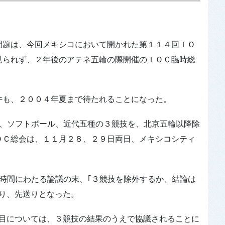
問題は、今回メキシコにおいて開かれた第１１４回ＩＯ
見られず、２年後のアテネ五輪の際開催のＩＯＣ臨時総
も、２００４年夏まで待たれることになった。
、ソフトボール、近代五種の３競技を、北京五輪以降除
ＯＣ総会は、１１月２８、２９日両日、メキシコシティ
時間にわたる論議の末、｢３競技を除外するか、結論は
り、先送りとなった。
目については、３競技の結果のうえで協議されることに