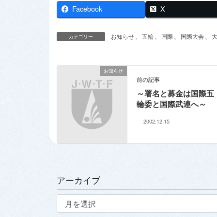
Facebook
X
お知らせ
、
五輪
、
国際
、
国際大会
、
カテゴリー
お知らせ
前の記事
～署名と募金は国際五
輪委と国際武連へ～
2002.12.15
アーカイブ
ア
ー