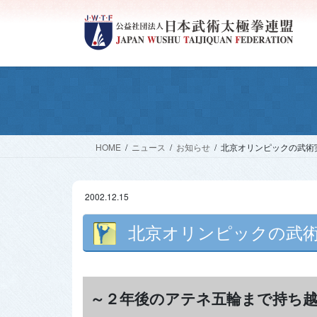
コ
ナ
ン
ビ
テ
ゲ
ン
ー
ツ
シ
へ
ョ
ス
ン
キ
に
ッ
移
HOME
ニュース
お知らせ
北京オリンピックの武術
プ
動
2002.12.15
北京オリンピックの武術
～２年後のアテネ五輪まで持ち