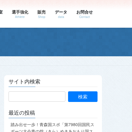
室
選手強化
販売
データ
お問合せ
Athlete
Shop
data
Contact
サイト内検索
最近の投稿
踏み出せ一歩！青森国スポ「第7980回国民ス
ポーツ大会青の煌（きら）めきあおもり国ス