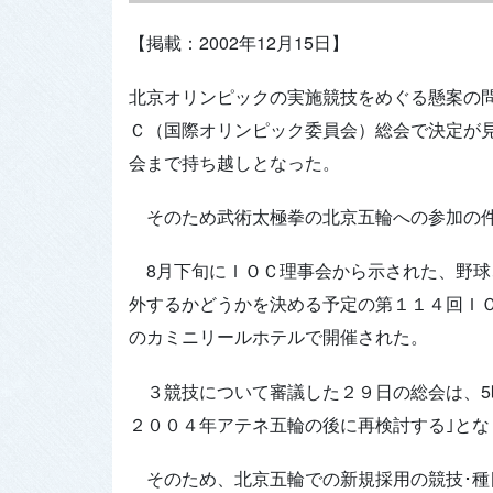
【掲載：2002年12月15日】
北京オリンピックの実施競技をめぐる懸案の
Ｃ（国際オリンピック委員会）総会で決定が
会まで持ち越しとなった。
そのため武術太極拳の北京五輪への参加の件
8月下旬にＩＯＣ理事会から示された、野球
外するかどうかを決める予定の第１１４回Ｉ
のカミニリールホテルで開催された。
３競技について審議した２９日の総会は、5
２００４年アテネ五輪の後に再検討する｣とな
そのため、北京五輪での新規採用の競技･種