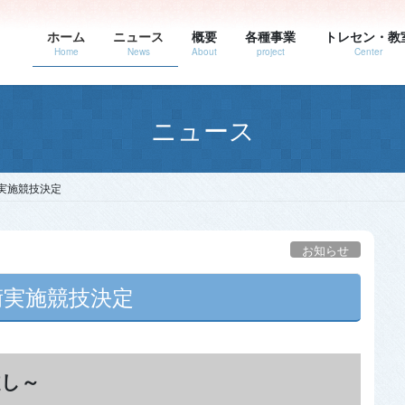
ホーム
ニュース
概要
各種事業
トレセン・教
Home
News
About
project
Center
ニュース
実施競技決定
お知らせ
実施競技決定
越し～