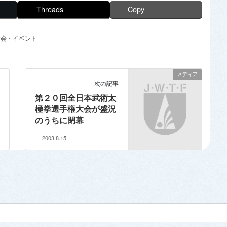
Threads
Copy
大会・イベント
メディア
次の記事
第２０回全日本武術太
極拳選手権大会が盛況
のうちに閉幕
2003.8.15