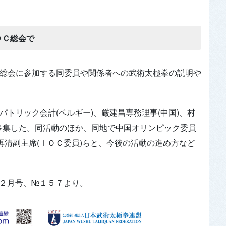
ＯＣ総会で
Ｃ総会に参加する同委員や関係者への武術太極拳の説明や
パトリック会計(ベルギー)、厳建昌専務理事(中国)、村
参集した。同活動のほか、同地で中国オリンピック委員
于再清副主席(ＩＯＣ委員)らと、今後の活動の進め方など
１２月号、№１５７より。