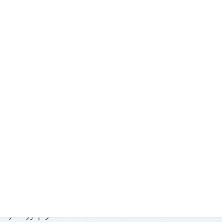
最近の投稿
踏み出せ一歩！青森国スポ「第7980回国民スポーツ大会青の煌
（きら）めきあおもり国スポ2026『武術太極拳』競技会」開
催！
2026.7.29
「2026年度春季強化合宿」および「2026年全日本武術太極拳競
技会」実施報告
2026.7.15
第139回・140回理事会・第15回定時社員総会を開催
2026.7.15
アーカイブ