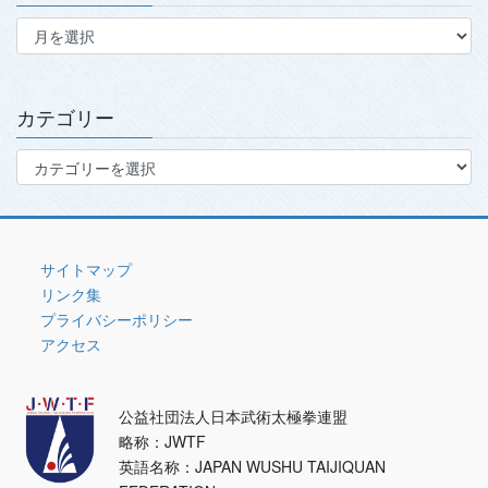
ア
ー
カ
イ
ブ
カテゴリー
カ
テ
ゴ
リ
ー
サイトマップ
リンク集
プライバシーポリシー
アクセス
公益社団法人日本武術太極拳連盟
略称：JWTF
英語名称：JAPAN WUSHU TAIJIQUAN