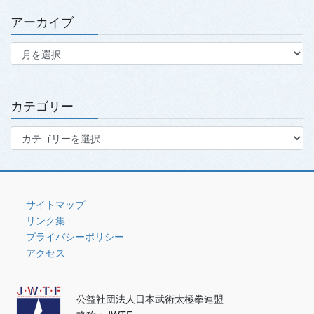
アーカイブ
ア
ー
カ
イ
ブ
カテゴリー
カ
テ
ゴ
リ
ー
サイトマップ
リンク集
プライバシーポリシー
アクセス
公益社団法人日本武術太極拳連盟