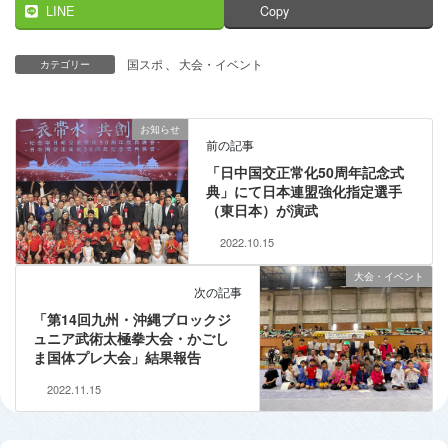
LINE
Copy
国スポ
、
大会・イベント
カテゴリー
お知らせ
前の記事
「日中国交正常化50周年記念式
典」にて日本連盟強化指定選手
（東日本）が演武
2022.10.15
大会・イベント
次の記事
「第14回九州・沖縄ブロックジ
ュニア武術太極拳大会・かごし
ま国体プレ大会」結果報告
2022.11.15