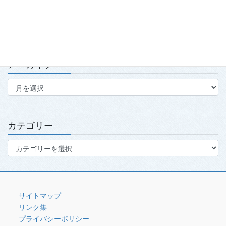
第139回・140回理事会・第15回定時社員総会を開催
2026.7.15
アーカイブ
ア
ー
カ
イ
ブ
カテゴリー
カ
テ
ゴ
リ
ー
サイトマップ
リンク集
プライバシーポリシー