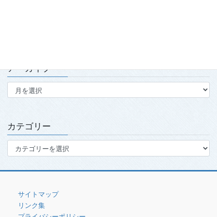
第139回・140回理事会・第15回定時社員総会を開催
2026.7.15
アーカイブ
ア
ー
カ
イ
ブ
カテゴリー
カ
テ
ゴ
リ
ー
サイトマップ
リンク集
プライバシーポリシー