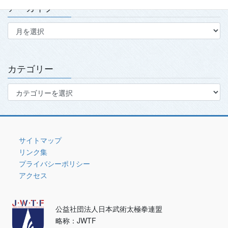
アーカイブ
ア
ー
カ
イ
ブ
カテゴリー
カ
テ
ゴ
リ
ー
サイトマップ
リンク集
プライバシーポリシー
アクセス
公益社団法人日本武術太極拳連盟
略称：JWTF