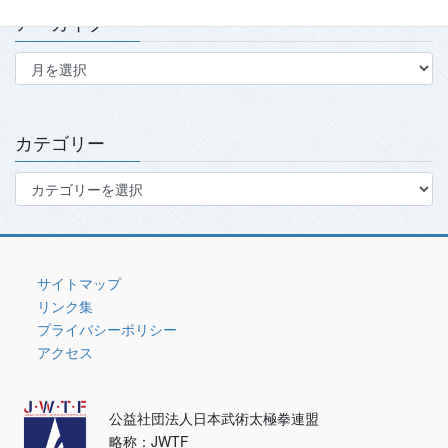
アーカイブ
ア
ー
カ
イ
ブ
カテゴリー
カ
テ
ゴ
リ
ー
サイトマップ
リンク集
プライバシーポリシー
アクセス
公益社団法人日本武術太極拳連盟
略称：JWTF