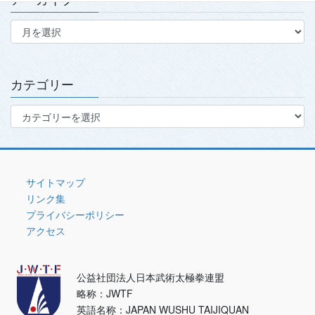
ア
ー
カ
イ
ブ
カテゴリー
カ
テ
ゴ
リ
ー
サイトマップ
リンク集
プライバシーポリシー
アクセス
公益社団法人日本武術太極拳連盟
略称：JWTF
英語名称：JAPAN WUSHU TAIJIQUAN